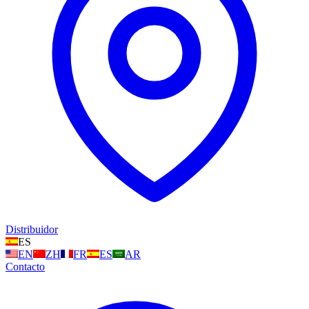
Distribuidor
ES
EN
ZH
FR
ES
AR
Contacto