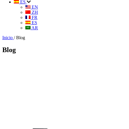
ES
EN
ZH
FR
ES
AR
Inicio
/
Blog
Blog