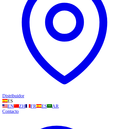
Distribuidor
ES
EN
ZH
FR
ES
AR
Contacto