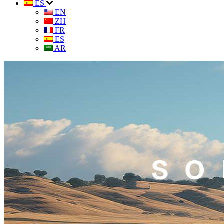
ES
EN
ZH
FR
ES
AR