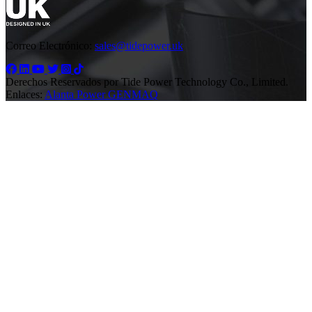
Correo Electrónico:
sales@tidepower.uk
Derechos Reservados por Tide Power Technology Co., Limited.
Enlaces:
Alanta Power
GENMAQ