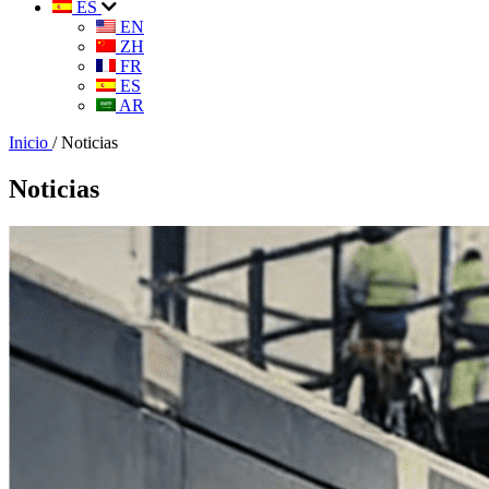
ES
EN
ZH
FR
ES
AR
Inicio
/
Noticias
Noticias