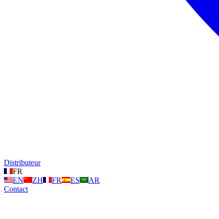
Distributeur
FR
EN
ZH
FR
ES
AR
Contact