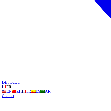
Distributeur
FR
EN
ZH
FR
ES
AR
Contact