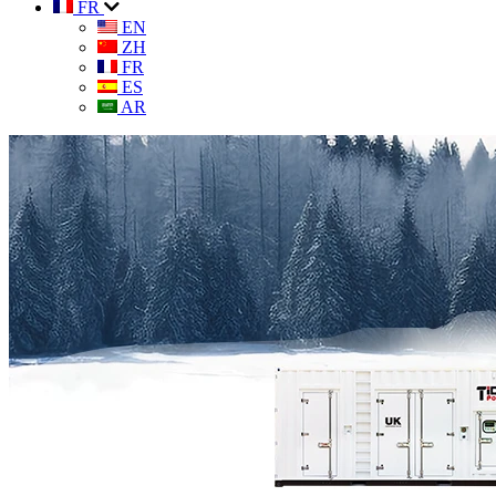
FR
EN
ZH
FR
ES
AR