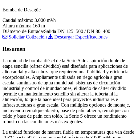
Bomba de Desagüe
Caudal máximo
3.000 m³/h
Altura máxima
160 m
Diámetro de Entrada/Salida
DN 125–500 / DN 80–400
Solicitar Cotización
Descargar Especificaciones
Resumen
La unidad de bomba diésel de la Serie S de aspiración doble de
etapa sencilla (cárter dividido) está diseñada para aplicaciones de
alto caudal y alta cabeza que requieren una fiabilidad y eficiencia
excepcionales. Ampliamente utilizada en riego agrícola a gran
escala, suministro de agua municipal, sistemas de circulación
industrial y control de inundaciones, el diseño de cárter dividido
permite un mantenimiento sencillo sin alterar la tubería ni la
alineación, lo que la hace ideal para proyectos industriales e
infraestructuras a gran escala. Con múltiples opciones de montaje,
incluyendo remolque abierto, base de patín abierta, remolque con
toldo y base de patín con toldo, la Serie S ofrece un rendimiento
robusto en las condiciones más exigentes.
La unidad funciona de manera fiable en temperaturas que van desde
-15°C hasta 50°C, con un caudal máximo de 3.000 m³/h y una