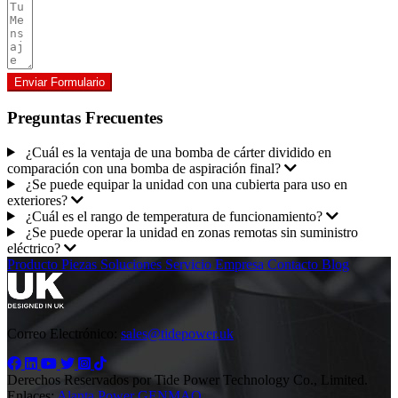
Enviar Formulario
Preguntas Frecuentes
¿Cuál es la ventaja de una bomba de cárter dividido en
comparación con una bomba de aspiración final?
¿Se puede equipar la unidad con una cubierta para uso en
exteriores?
¿Cuál es el rango de temperatura de funcionamiento?
¿Se puede operar la unidad en zonas remotas sin suministro
eléctrico?
Producto
Piezas
Soluciones
Servicio
Empresa
Contacto
Blog
Correo Electrónico:
sales@tidepower.uk
Derechos Reservados por Tide Power Technology Co., Limited.
Enlaces:
Alanta Power
GENMAQ