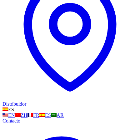
Distribuidor
ES
EN
ZH
FR
ES
AR
Contacto