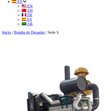
ES
EN
ZH
FR
ES
AR
Inicio
/
Bomba de Desagüe
/
Serie S