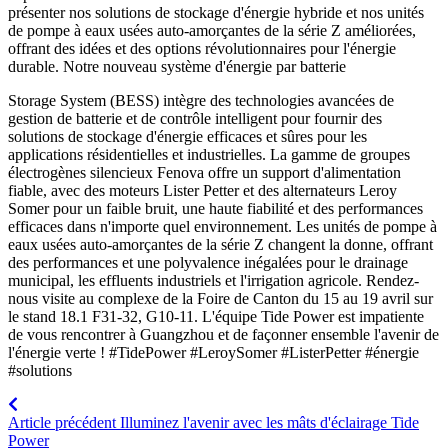
présenter nos solutions de stockage d'énergie hybride et nos unités
de pompe à eaux usées auto-amorçantes de la série Z améliorées,
offrant des idées et des options révolutionnaires pour l'énergie
durable. Notre nouveau système d'énergie par batterie
Storage System (BESS) intègre des technologies avancées de
gestion de batterie et de contrôle intelligent pour fournir des
solutions de stockage d'énergie efficaces et sûres pour les
applications résidentielles et industrielles. La gamme de groupes
électrogènes silencieux Fenova offre un support d'alimentation
fiable, avec des moteurs Lister Petter et des alternateurs Leroy
Somer pour un faible bruit, une haute fiabilité et des performances
efficaces dans n'importe quel environnement. Les unités de pompe à
eaux usées auto-amorçantes de la série Z changent la donne, offrant
des performances et une polyvalence inégalées pour le drainage
municipal, les effluents industriels et l'irrigation agricole. Rendez-
nous visite au complexe de la Foire de Canton du 15 au 19 avril sur
le stand 18.1 F31-32, G10-11. L'équipe Tide Power est impatiente
de vous rencontrer à Guangzhou et de façonner ensemble l'avenir de
l'énergie verte ! #TidePower #LeroySomer #ListerPetter #énergie
#solutions
Article précédent
Illuminez l'avenir avec les mâts d'éclairage Tide
Power