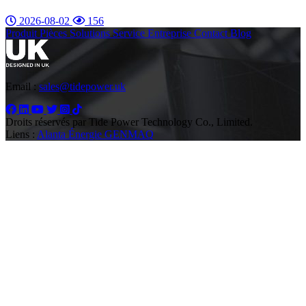
2026-08-02
156
Produit
Pièces
Solutions
Service
Entreprise
Contact
Blog
Email :
sales@tidepower.uk
Droits réservés par Tide Power Technology Co., Limited.
Liens :
Alanta Énergie
GENMAQ