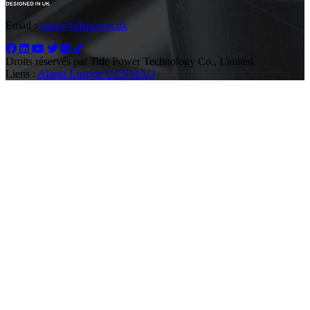
Email :
sales@tidepower.uk
Droits réservés par Tide Power Technology Co., Limited.
Liens :
Alanta Énergie
GENMAQ