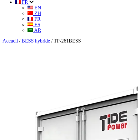
FR
EN
ZH
FR
ES
AR
Accueil
/
BESS hybride
/
TP-261BESS