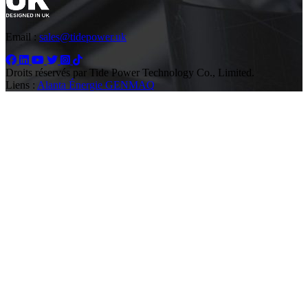
Email :
sales@tidepower.uk
Droits réservés par Tide Power Technology Co., Limited.
Liens :
Alanta Énergie
GENMAQ