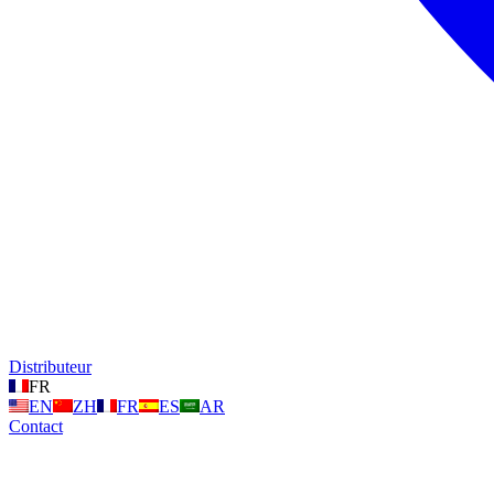
Distributeur
FR
EN
ZH
FR
ES
AR
Contact