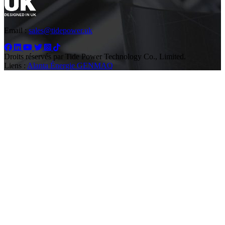
Email :
sales@tidepower.uk
Droits réservés par Tide Power Technology Co., Limited.
Liens :
Alanta Énergie
GENMAQ